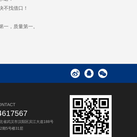
决不找借口！
第一，质量第一。
NTACT
4617567
湖北省武汉市汉阳区滨江大道188号
2期5号楼31层