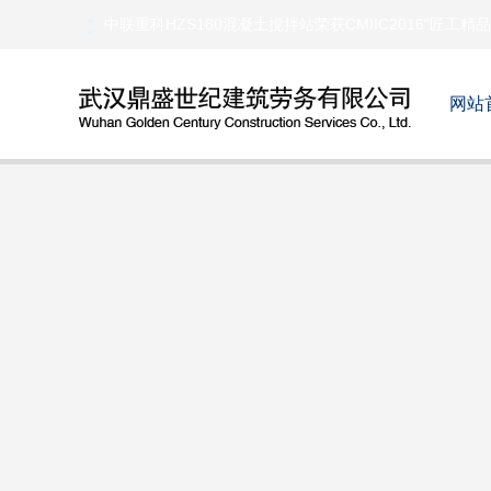
中联重科HZS180混凝土搅拌站荣获CMIIC2016“匠工精品
建工集团4家单位获“混凝土行业优秀企业”
网站
菲律宾传捷报:YHZS35混凝土搅拌站调试成功
方圆混凝土搅拌站产品批量进驻国外市场